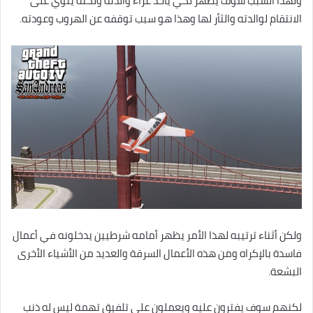
ولهذا السبب سوف يظهر لكي يأخذ عزاء والدته ولكنه ينوي على
الانتقام لوالدته والثأر لها وهذا هو سبب توقفه عن الهروب وعودته.
ولكن أثناء ترتيبه لهذا الأمر يظهر أمامه شرطيين يدخلونه في أعمال
فاسدة بالإكراه ومن هذه الأعمال السرقة والعديد من الأشياء الأخرى
البشعة.
لكنهم سوف يفترون عليه ويعملون على تلفيق تهمة ليس له ذنب