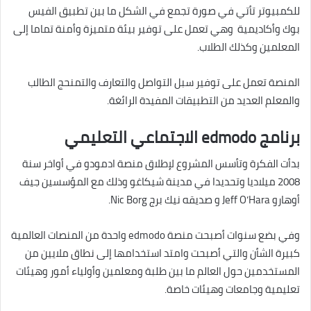
للكمبيوتر تأتي في صورة تجمع في الشكل ما بين تطبيق الفيس
بوك وأكاديمية وهي تعمل على توفير بيئة متميزة وأمنة تماما إلى
المعلمين وكذلك الطلاب.
المنصة تعمل على توفير سبل التواصل والتعارف والتمنحج الطالب
والمعلم العديد من التطبيقات المفيدة الرائغة.
برنامج edmodo الاجتماعي التعليمي
بدأت الفكرة وتأسس المشروع لإطلاق منصة ادمودو في أواخر سنة
2008 ميلاديا وتحديدا في مدينة شيكاغو وذلك مع المؤسسين جيف
أوهارو Jeff O’Hara و صديقه نيك برج Nic Borg.
وفي بضع سنوات أصبحت منصة edmodo واحدة من المنصات العالمية
كبيرة الشأن والتي أصبحت وامتد استخدامها إلى نطاق ملايين من
المستخدمين حول العالم ما بين طلبة ومعلمين وأولياء أمور وهيئات
تعليمية وجامعات وهيئات خاصة.