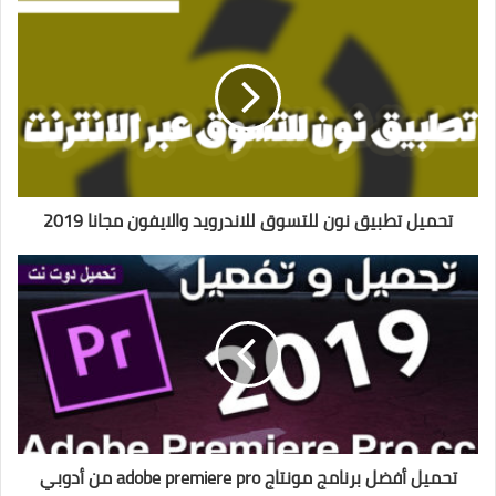
تحميل تطبيق نون للتسوق للاندرويد والايفون مجانا 2019
تحميل أفضل برنامج مونتاج adobe premiere pro من أدوبي