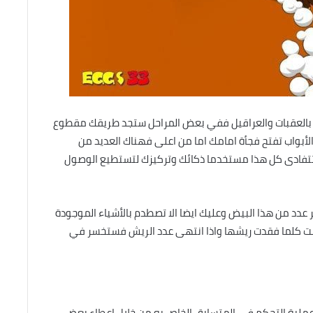
 بالعقبات والعراقيل ففي بعض المراحل ستجد طريقك مقطوع
أبواب تفتح فجأة امامك اما من اعلى فهناك العديد من
ان تتفادى كل هذا مستخدما ذكائك وتركيزك لتستطيع الوصول
 عدد من هذا البيض وعليك ايضا الا تصطدم بالأشياء الموجودة
مت كلما فقدت ريشها واذا انتهى عدد الريش فستخسر في
ملية التحكم في المتسابق الخاص به من خلال إعطاء بعض