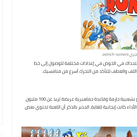
ostrich-r
ostri لعبة مسلية للغاية تتحداك في الخوض في إعدادات مختلفة للوصول إلى خط
 واللف والعطف للتأكد من التحرك أسرع من منافسيك.
وتعتبر لعبة سباق الجري من الألعاب الخفيفة هذا تتمتع بشعبية جارفة وقاعدة جماهيرية عريضة تزيد عن 100 مليون
لأداء كانت إيجابية للغاية، الجدير بالذكر أن اللعبة تحتوي بعض