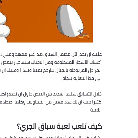
عليك ان تحذر لأن مضمار السباق هذا غير ممهد ومليء
أخشاب الأشجار المقطوعة ومن الاجناب ستفاجئ ببعض ال
الجرادل المربوطة بالحبال تتأرجح يمينا ويسارا وعليك 
الى خط النهاية بنجاح .
خلال التسابق ستجد العديد من البيض حاول ان تجمع اكبر
كثيرا حيث ان لك عدد معين من المحاولات وكلما اصطد
اللعبة
كيف تلعب لعبة سباق الجري؟
يشارك في السباق أربعة لاعبين كل منهم مسؤول عن ع