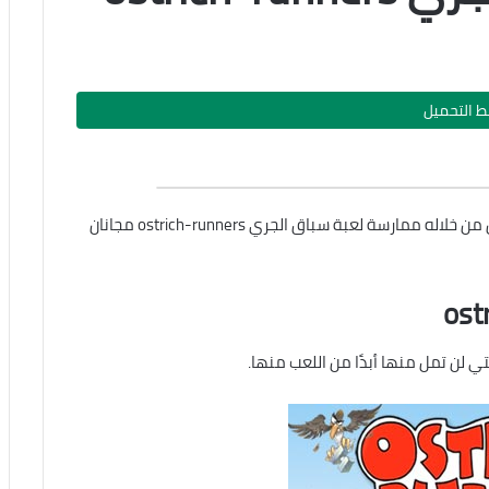
بط التحميل
اليوم من خلال الموقع نقدم لكم رابط واحد مباشر يمكن من خلاله ممارسة لعبة سباق الجري ostrich-runners مجانان
ي لن تمل منها أبدًا من اللعب منها.