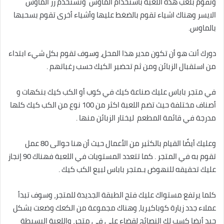
ونقوم بلعب هذه اللعبة باستخدام الماوس وتستخدم زر الماوس
الايسر وهناك اشياء تقوم بالضغط عليها وأشياء أخرى تقوم بسحبها
بالماوس.
دورك أنت هو أن تكون مدير هذا المحل، وسوف تقوم بكل شيء ابتداء
من استقبال الزبائن ومن ثم تحضير الكيك حسب رغباتهم .
في متجر باباس عليك صناعة كيك في كوب أو الكب كيك بنكهات و
أصناف مختلفة حيث تضم اللعبة اكثر من 100 نوع من الكب كيك كلها
مدرجة في قائمة المطعم ليختار الزبائن منها .
وعليك أيضًا القيام بالكثير من الأعمال حيث أن هنا حوالى 80 عمل
تقوم به في المتجر . كما تتعدد المستويات في اللعبة فهناك 90 إنجاز
عليك تحقيقه للنهوض بـمتجر باباس لبيع الكب كيك .
كلما يرتفع مستواك عليك فتح الطبقة الجديدة للمتجر، وسوف تبدأ
عملاء جدد زيارة كوباكيريا، وهناك مجموعة من الكعك وضعت بشكل
جيد أيضا كسب لك النصائح لقضاء على في متجر، واللعبة البسيطة