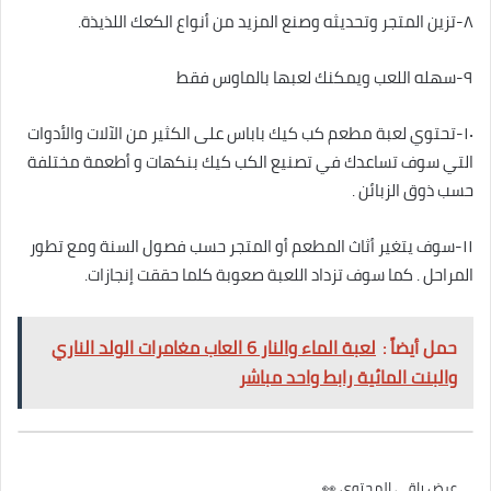
٨-تزين المتجر وتحديثه وصنع المزيد من أنواع الكعك اللذيذة.
٩-سهله اللعب ويمكنك لعبها بالماوس فقط
١٠-تحتوي لعبة مطعم كب كيك باباس على الكثير من الآلات والأدوات
التي سوف تساعدك في تصنيع الكب كيك بنكهات و أطعمة مختلفة
حسب ذوق الزبائن .
١١-سوف يتغير أثاث المطعم أو المتجر حسب فصول السنة ومع تطور
المراحل . كما سوف تزداد اللعبة صعوبة كلما حققت إنجازات.
حمل أيضاً :
لعبة الماء والنار 6 العاب مغامرات الولد الناري
والبنت المائية رابط واحد مباشر
عرض باقي المحتوي 👀