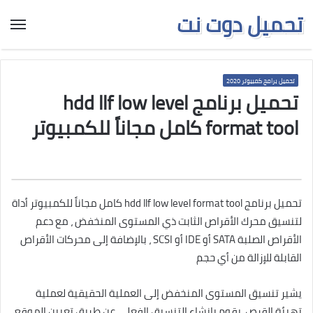
تحميل دوت نت
تحميل برامج كمبيوتر 2020
تحميل برنامج hdd llf low level
format tool كامل مجاناً للكمبيوتر
تحميل برنامج hdd llf low level format tool كامل مجاناً للكمبيوتر أداة
لتنسيق محرك الأقراص الثابت ذي المستوى المنخفض ، مع دعم
الأقراص الصلبة SATA أو IDE أو SCSI ، بالإضافة إلى محركات الأقراص
القابلة للإزالة من أي حجم
يشير تنسيق المستوى المنخفض إلى العملية الحقيقية لعملية
تهيئة القرص. يقوم بإنشاء التنسيق الفعلي عن طريق تعيين الموقع