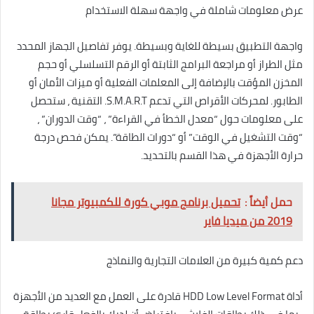
عرض معلومات شاملة في واجهة سهلة الاستخدام
واجهة التطبيق بسيطة للغاية وبسيطة. يوفر تفاصيل الجهاز المحدد
مثل الطراز أو مراجعة البرامج الثابتة أو الرقم التسلسلي أو حجم
المخزن المؤقت بالإضافة إلى المعلمات الفعلية أو ميزات الأمان أو
الطابور. لمحركات الأقراص التي تدعم S.M.A.R.T. التقنية ، ستحصل
على معلومات حول “معدل الخطأ في القراءة” ، “وقت الدوران” ،
“وقت التشغيل في الوقت” أو “دورات الطاقة”. يمكن فحص درجة
حرارة الأجهزة في هذا القسم بالتحديد.
حمل أيضاً :
تحميل برنامج موبي كورة للكمبيوتر مجانا
2019 من ميديا فاير
دعم كمية كبيرة من العلامات التجارية والنماذج
أداة HDD Low Level Format قادرة على العمل مع العديد من الأجهزة