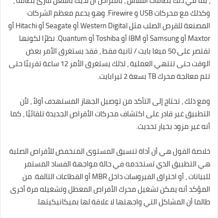
، بما في ذلك بطاقات الفلاش ، بافتراض أن لديك بالفعل قارئ بطاقة ،
وكذلك مع محركات USB و Firewire. وهو يدعم معظم الشركات
المصنعة للقرص الصلب مثل Western Digital أو Seagate أو Hitachi أو
Maxtor أو Samsung أو IBM أو Toshiba أو Quantum. نظرًا لكونها
تقتصر على 50 ميغا بايت / ثانية فقط ، فقد يستغرق الأمر بعض
الوقت حتى تنتهي العملية ، لذلك يستغرق الأمر 12 ساعة تقريبًا حتى
تتم معالجة محرك TB بسعة 2 تيرابايت.
ومع ذلك ، تحتاج إلى التأكد من توصيل الجهاز المستهدف أولاً ، لأن
التطبيق غير قادر على اكتشاف محركات الأقراص الجديدة تلقائيًا ، كما
أنه غير مزود بخيار تحديث.
خلاصة القول هي أن أداة تنسيق المستوى المنخفض للأقراص الصلبة
هي التطبيق الذي تستخدمه في حالة مواجهة الفساد المستمر
للبيانات ، أو اختراق الفيروسات داخل MBR أو القطاعات التالفة. من
المؤكد أنه يمكن تشغيل محرك الأقراص المعطل وتشغيله مرة أخرى
طالما أن المشاكل التي واجهتها لا علاقة لها بميكانيكيتها.