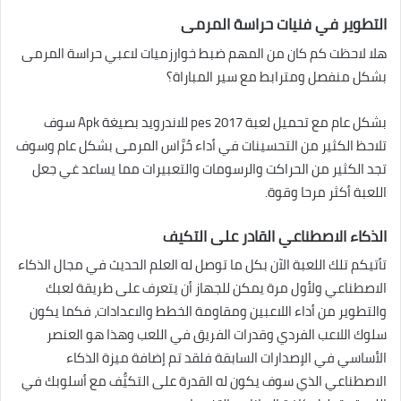
التطوير في فنيات حراسة المرمى
هلا لاحظت كم كان من المهم ضبط خوارزميات لاعبي حراسة المرمى
بشكل منفصل ومترابط مع سير المباراة؟
بشكل عام مع تحميل لعبة pes 2017 للاندرويد بصيغة Apk سوف
تلاحظ الكثير من التحسينات في أداء حُرَّاس المرمى بشكل عام وسوف
تجد الكثير من الحراكت والرسومات والتعبيرات مما يساعد غي جعل
اللعبة أكثر مرحا وقوة.
الذكاء الاصطناعي القادر على التكيف
تأتيكم تلك اللعبة الآن بكل ما توصل له العلم الحديث في مجال الذكاء
الاصطناعي ولأول مرة يمكن للجهاز أن يتعرف على طريقة لعبك
والتطوير من أداء اللاعبين ومقاومة الخطط والاعدادات، فكما يكون
سلوك اللاعب الفردي وقدرات الفريق في اللعب وهذا هو العنصر
الأساسي في الإصدارات السابقة فلقد تم إضافة ميزة الذكاء
الاصطناعي الذي سوف يكون له القدرة على التكيُّف مع أسلوبك في