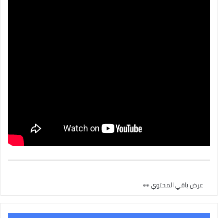
عرض باقي المحتوي 👀