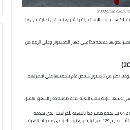
 (لعبة فيديو 2000)
لاق لكنها ليست بالمستحيلة والأمر يعتمد في نهاية على ما
بة سبايدر مان (لعبة فيديو 2000) مجانا تتميز بكونها خفيفة جدًا على جهاز الكمبيوتر وعلى الرغم من
ظهرت لعبة سبايدر مان أول مرة بعام 2001، ففي ذلك الوقت أكثر من 5 مليون شخص قام بتحميلها على أجهزتهم؛
ي وقتها، فإنك تلعب اللعبة لمدة طويلة دون الشعور بالملل.
وهي متاحة لجميع أنظمة الويندوز نسخة 32 بت ونسخة 2 64 بت بحجم صغير جدا بالنسبة للجرافيك الذي تقدمه
إحدى مميزات اللعبة.