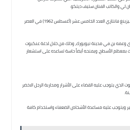
 لي والكاتب الفنان ستيف ديتكو.
ظهرت لأول مرة في الكتاب الهزلي للرسوم المصورة أميزينغ فانتازي العدد الخامس عشر (أغسطس 1962) في العصر
ي وعمه بن في مدينة نيويورك، وذلك من خلال لدغة عنكبوت
ك بمعظم الأسطح، ويمنحه أيضاً حاسة تساعده على استشعار
ت الذي يتوجب عليه القضاء على الأشرار ومحاربة الرجل الاخضر
نة.
ير ويتوجب عليه مساعدة الأشخاص الضعفاء واستخدام كافة