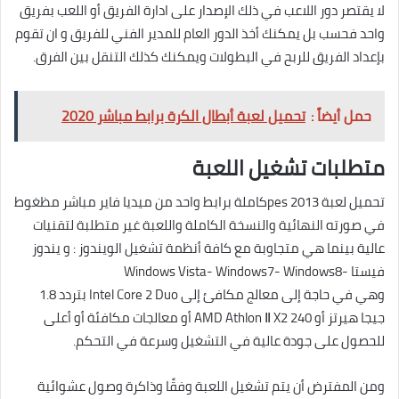
لا يقتصر دور اللاعب في ذلك الإصدار على ادارة الفريق أو اللعب بفريق
واحد فحسب بل يمكنك أخذ الدور العام للمدير الفني للفريق و ان تقوم
بإعداد الفريق للربح في البطولات ويمكنك كذلك التنقل بين الفرق.
حمل أيضاً :
تحميل لعبة أبطال الكرة برابط مباشر 2020
متطلبات تشغيل اللعبة
تحميل لعبة pes 2013كاملة برابط واحد من ميديا فاير مباشر مظغوط
في صورته النهائية والنسخة الكاملة واللعبة غير متطلبة لتقنيات
عالية بينما هي متجاوبة مع كافة أنظمة تشغيل الويندوز : و يندوز
فيستا -Windows Vista- Windows7- Windows8
وهي في حاجة إلى معالج مكافئ إلى Intel Core 2 Duo بتردد 1.8
جيجا هيرتز أو AMD Athlon Ⅱ X2 240 أو معالجات مكافئة أو أعلى
للحصول على جودة عالية في التشغيل وسرعة في التحكم.
ومن المفترض أن يتم تشغيل اللعبة وفقًا وذاكرة وصول عشوائية